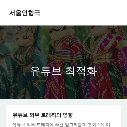
콘
텐
서울인형극
츠
MAIN
로
MEN
건
너
뛰
기
유튜브 최적화
유튜브 외부 트래픽의 영향
유튜브 외부 트래픽이 추천 알고리즘과 조회수에 미