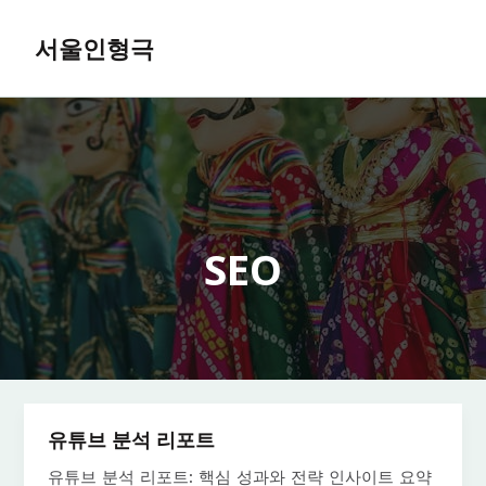
콘
텐
서울인형극
츠
MAIN
로
MEN
건
너
뛰
기
SEO
유튜브 분석 리포트
유튜브 분석 리포트: 핵심 성과와 전략 인사이트 요약