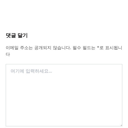
댓글 달기
이메일 주소는 공개되지 않습니다.
필수 필드는
*
로 표시됩니
다
여
기
에
입
력
하
세
요...